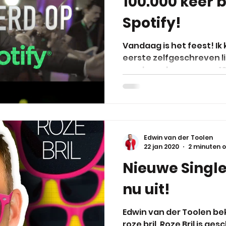
100.000 keer 
Spotify!
Vandaag is het feest! Ik k
eerste zelfgeschreven lie
vandaag de grens van 10
Edwin van der Toolen
22 jan 2020
2 minuten o
Nieuwe Single:
nu uit!
Edwin van der Toolen bek
roze bril. Roze Bril is g