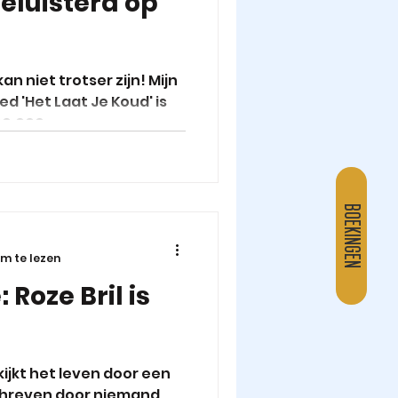
beluisterd op
an niet trotser zijn! Mijn
d 'Het Laat Je Koud' is
0.000...
BOEKINGEN
m te lezen
 Roze Bril is
ijkt het leven door een
eschreven door niemand