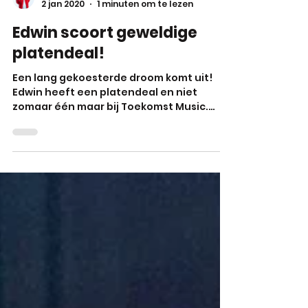
Edwin van der Toolen
2 jan 2020
1 minuten om te lezen
Edwin scoort geweldige
platendeal!
Een lang gekoesterde droom komt uit!
Edwin heeft een platendeal en niet
zomaar één maar bij Toekomst Music.
Deze splinternieuwe...