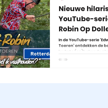
Nieuwe hilari
YouTube-serie
Robin Op Doll
In de YouTube-serie ‘Edw
Toeren’ ontdekken de 
leukste (on)bekende ple
Elke...