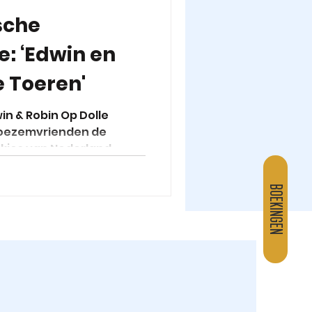
sche
: ‘Edwin en
e Toeren'
in & Robin Op Dolle
boezemvrienden de
kjes van Nederland.
BOEKINGEN